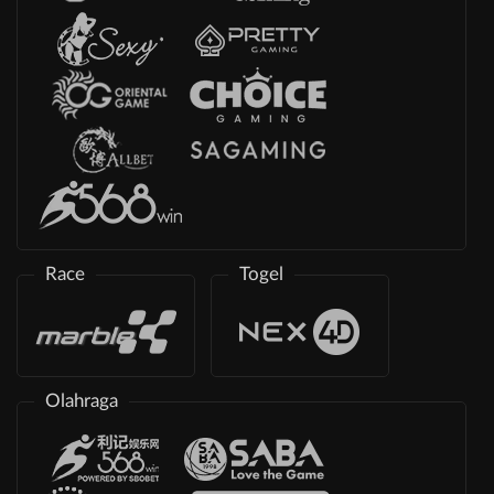
Race
Togel
Olahraga