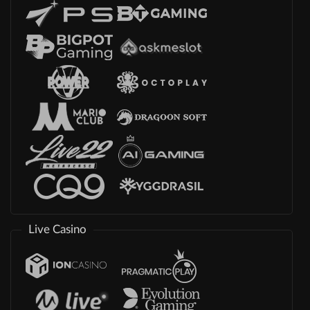
Live Casino