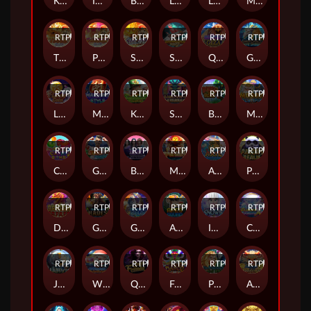
Kraken Queen
Into The Fay: Nixie
Bloodmoon Amazonia
Lucky Cat Slot4D
Lion Dance Slot4D
Macau Slot4D
RTP
83%
RTP
95%
RTP
RTP
98%
RTP
86%
RTP
95%
Tiger Slot4D
Phoenix Slot4D
Slot4D
Shipwrecked Riches
Quantum Of Giza
Great Wall of Meta Dragon
RTP
92%
RTP
95%
RTP
83%
RTP
98%
RTP
90%
RTP
88%
Lucky Coins
Mahjong Style
Kingdom of Luck
Sanctum Of Savanah
Bonsai of the Riches
Mobox Olympia
RTP
96%
RTP
97%
RTP
97%
RTP
94%
RTP
89%
RTP
95%
Candy Bomb
Goal Rush
Black Pink (B.P.) in Metaverse
Mask of Truth Jumboways
Axie Universe
Panda Realm
RTP
97%
RTP
95%
RTP
89%
RTP
95%
RTP
98%
RTP
80%
Dragon FAFAFA
God's Gambit : Hades
God's Gambit Zeus
Apes Squad
Into the Fay: Snowie
Classic Diamond X5
RTP
95%
RTP
94%
RTP
98%
RTP
95%
RTP
94%
RTP
91%
Jarvis
Winter Winnings
Queen Femida
Fortune Dance
Princess and the Evil Witch
Advent of the Dragon