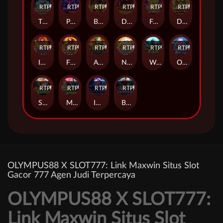
RTP
89%
RTP
86%
RTP
91%
RTP
96%
RTP
80%
RTP
82%
The Great Sorcery
Panthera Pardus
Buffalo Blaze
Dragon Treasure
Fortune Realm
Dragon Wish
RTP
95%
RTP
96%
RTP
RTP
87%
RTP
RTP
80%
Into the Fay: Ashley
Fiery Lady
Aztec Legacy
Neko Treasure
Wonders of Zeus
Oni Cosmic Atlas
RTP
87%
RTP
91%
RTP
95%
RTP
86%
Santa's Payday
Meta Space
Illuvium Master
Block Buster
OLYMPUS88 X SLOT777: Link Maxwin Situs Slot
Gacor 777 Agen Judi Terpercaya
OLYMPUS88 X SLOT777:
Link Maxwin Situs Slot