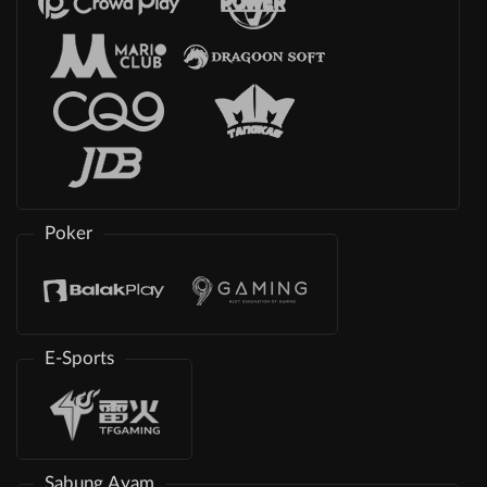
Poker
E-Sports
Sabung Ayam