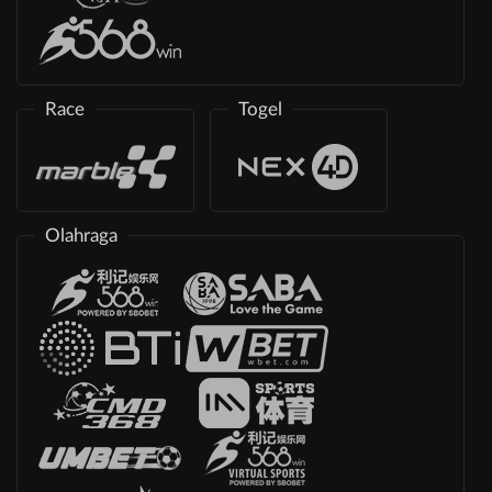
Race
Togel
Olahraga