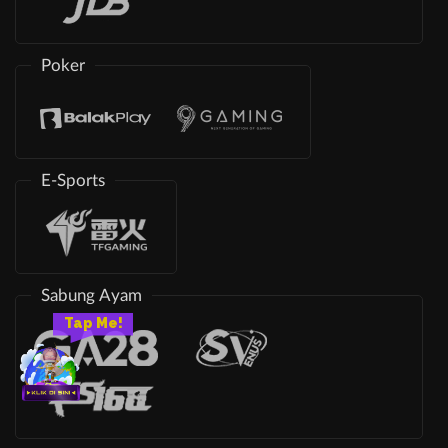
Poker
E-Sports
Sabung Ayam
Tap Me!