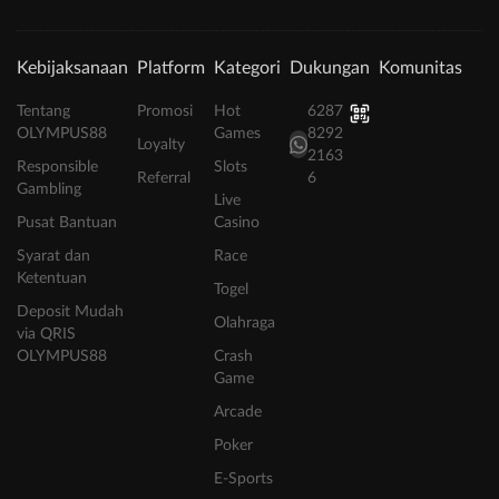
Kebijaksanaan
Platform
Kategori
Dukungan
Komunitas
Tentang
Promosi
Hot
6287
OLYMPUS88
Games
8292
Loyalty
2163
Responsible
Slots
Referral
6
Gambling
Live
Pusat Bantuan
Casino
Syarat dan
Race
Ketentuan
Togel
Deposit Mudah
Olahraga
via QRIS
OLYMPUS88
Crash
Game
Arcade
Poker
E-Sports