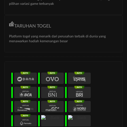
pilihan variasi game terbanyak
TARUHAN TOGEL
Platform togel yang menarik dari perusahan terbaik di dunia yang
menawarkan hadiah kemenangan besar