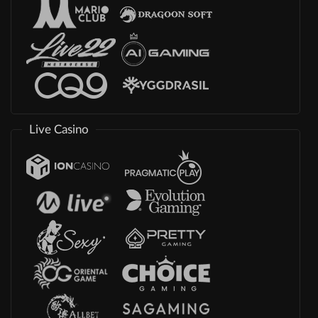
Live Casino