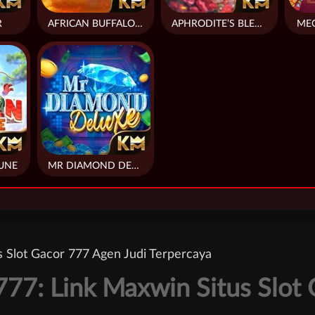
R
AFRICAN BUFFALO 5000
APHRODITE’S BLESSING
ME
UNE
MR DIAMOND DELUXE
Slot Gacor 777 Agen Judi Terpercaya
: Link Maxwin Situs Slot G