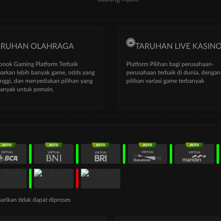
ARUHAN OLAHRAGA
TARUHAN LIVE KASIN
book Gaming Platform Terbaik
Platform Pilihan bagi perusahaan-
rkan lebih banyak game, odds yang
perusahaan terbaik di dunia, dengan
tinggi, dan menyediakan pilihan yang
pilihan variasi game terbanyak
banyak untuk pemain.
arikan tidak dapat diproses