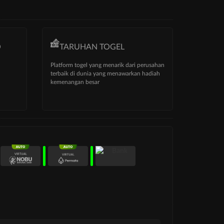
O
TARUHAN TOGEL
Platform togel yang menarik dari perusahan
terbaik di dunia yang menawarkan hadiah
kemenangan besar