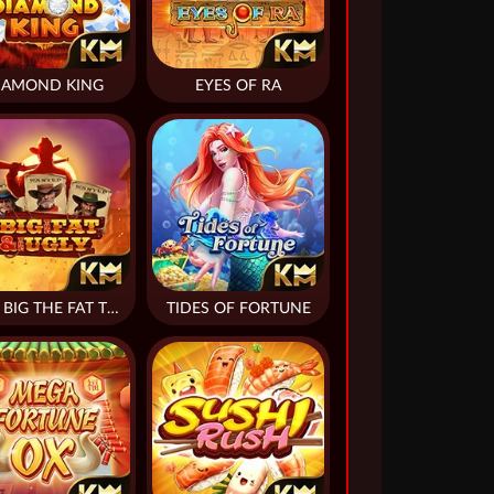
IAMOND KING
EYES OF RA
THE BIG THE FAT THE UGLY
TIDES OF FORTUNE