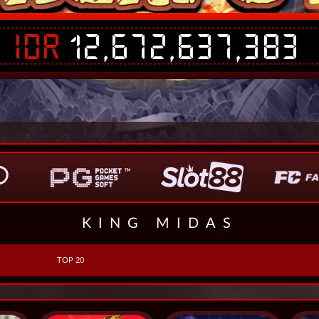
IDR
12,672,637,383
KING MIDAS
TOP 20