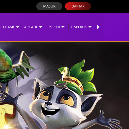
MASUK
DAFTAR
SH GAME
ARCADE
POKER
E-SPORTS
SABUNG AYAM