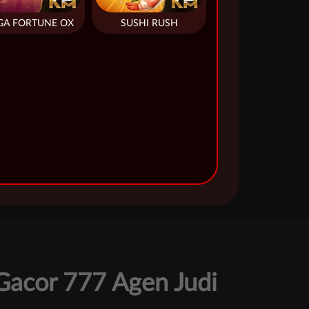
GA FORTUNE OX
SUSHI RUSH
acor 777 Agen Judi