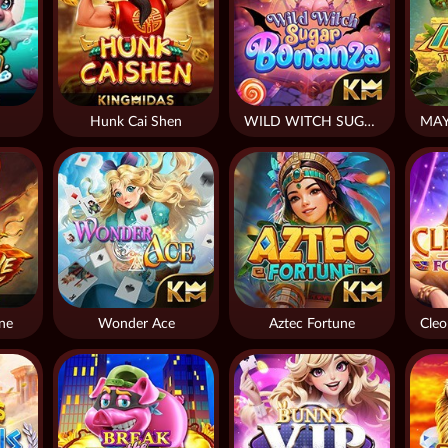
h
Hunk Cai Shen
WILD WITCH SUGAR BONANZA
ne
Wonder Ace
Aztec Fortune