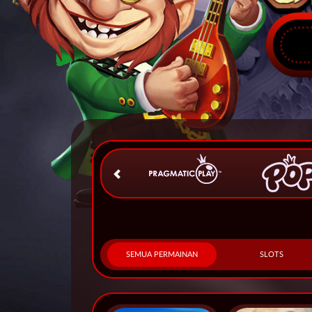
SEMUA PERMAINAN
SLOTS