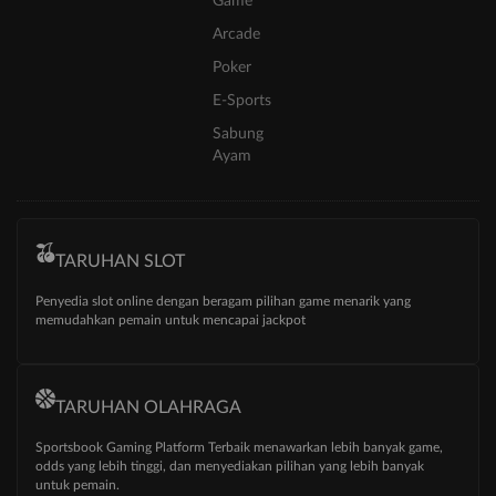
Game
Arcade
Poker
E-Sports
Sabung
Ayam
TARUHAN SLOT
Penyedia slot online dengan beragam pilihan game menarik yang
memudahkan pemain untuk mencapai jackpot
TARUHAN OLAHRAGA
Sportsbook Gaming Platform Terbaik menawarkan lebih banyak game,
odds yang lebih tinggi, dan menyediakan pilihan yang lebih banyak
untuk pemain.