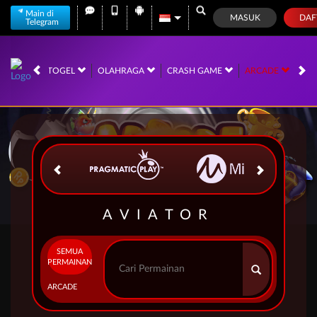
Main di
MASUK
DAF
Telegram
RACE
TOGEL
OLAHRAGA
CRASH GAME
ARCADE
PO
AVIATOR
SEMUA
PERMAINAN
ARCADE