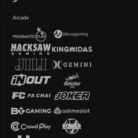
Arcade